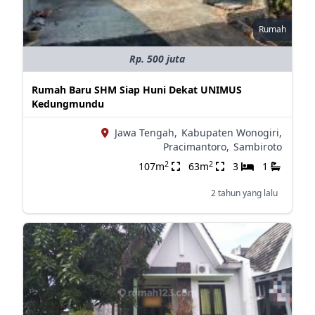
Rumah
Rp. 500 juta
Rumah Baru SHM Siap Huni Dekat UNIMUS
Kedungmundu
Jawa Tengah,
Kabupaten Wonogiri,
Pracimantoro,
Sambiroto
2
2
107m
63m
3
1
2 tahun yang lalu