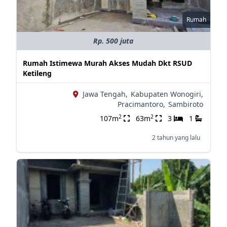
Rumah
Rp. 500 juta
Rumah Istimewa Murah Akses Mudah Dkt RSUD
Ketileng
Jawa Tengah,
Kabupaten Wonogiri,
Pracimantoro,
Sambiroto
2
2
107m
63m
3
1
2 tahun yang lalu