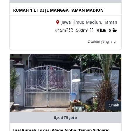
RUMAH 1 LT DI JL MANGGA TAMAN MADIUN
Jawa Timur,
Madiun,
Taman
2
2
615m
500m
9
8
2 tahun yang lalu
Rumah
Rp. 575 juta
Jual Rumah Lokasi Wage Aloha, Taman Sidoarjo