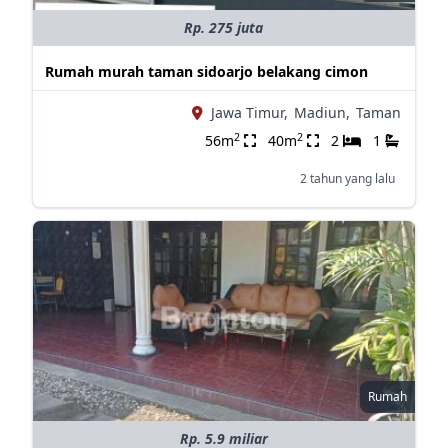
Rp. 275 juta
Rumah murah taman sidoarjo belakang cimon
Jawa Timur,
Madiun,
Taman
2
2
56m
40m
2
1
2 tahun yang lalu
Rumah
Rp. 5.9 miliar