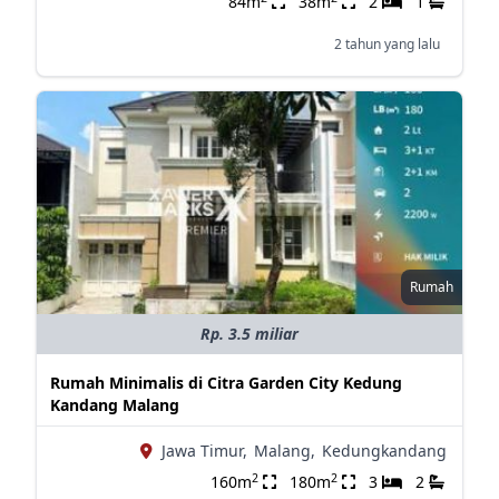
84m
38m
2
1
2 tahun yang lalu
Rumah
Rp. 3.5 miliar
Rumah Minimalis di Citra Garden City Kedung
Kandang Malang
Jawa Timur,
Malang,
Kedungkandang
2
2
160m
180m
3
2