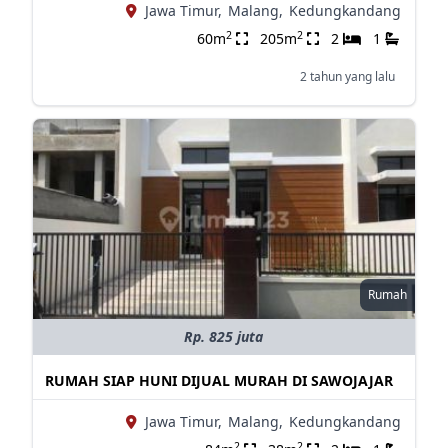
Jawa Timur,
Malang,
Kedungkandang
2
2
60m
205m
2
1
2 tahun yang lalu
Rumah
Rp. 825 juta
RUMAH SIAP HUNI DIJUAL MURAH DI SAWOJAJAR
Jawa Timur,
Malang,
Kedungkandang
2
2