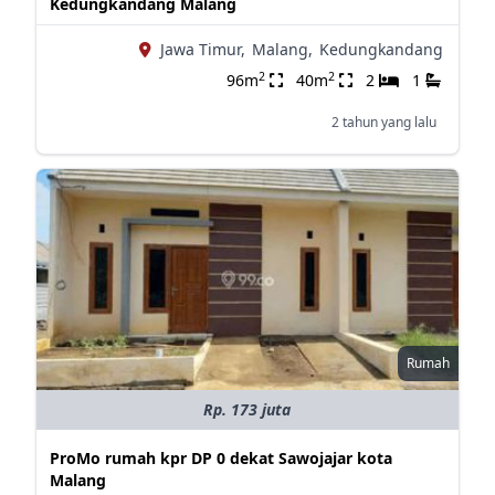
Kedungkandang Malang
Jawa Timur,
Malang,
Kedungkandang
2
2
96m
40m
2
1
2 tahun yang lalu
Rumah
Rp. 173 juta
ProMo rumah kpr DP 0 dekat Sawojajar kota
Malang