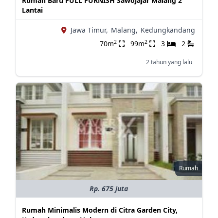
Rumah Baru FULL FURNISH Sawojajar Malang 2
Lantai
Jawa Timur,
Malang,
Kedungkandang
2
2
70m
99m
3
2
2 tahun yang lalu
Rumah
Rp. 675 juta
Rumah Minimalis Modern di Citra Garden City,