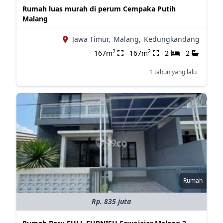
Rumah luas murah di perum Cempaka Putih
Malang
Jawa Timur,
Malang,
Kedungkandang
2
2
167m
167m
2
2
1 tahun yang lalu
Rumah
Rp. 835 juta