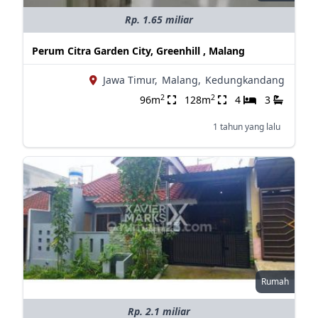
Rp. 1.65 miliar
Perum Citra Garden City, Greenhill , Malang
Jawa Timur,
Malang,
Kedungkandang
2
2
96m
128m
4
3
1 tahun yang lalu
Rumah
Rp. 2.1 miliar