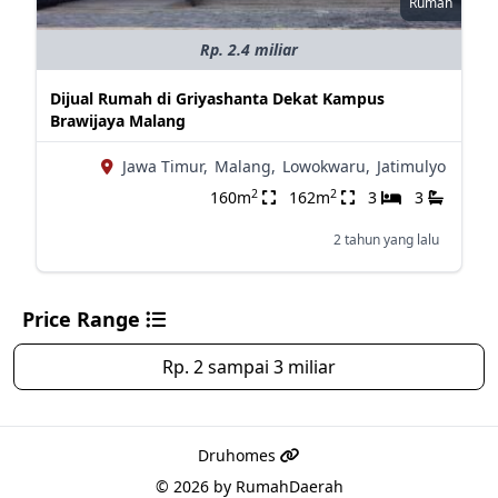
Rumah
Rp. 2.4 miliar
Dijual Rumah di Griyashanta Dekat Kampus
Brawijaya Malang
Jawa Timur,
Malang,
Lowokwaru,
Jatimulyo
2
2
160m
162m
3
3
2 tahun yang lalu
Price Range
Rp. 2 sampai 3 miliar
Druhomes
© 2026 by
RumahDaerah