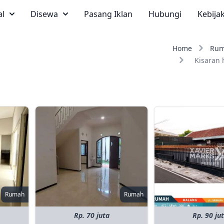
al
Disewa
Pasang Iklan
Hubungi
Kebija
Home
Ru
Kisaran 
Rumah
Rumah
Rp. 70 juta
Rp. 90 ju