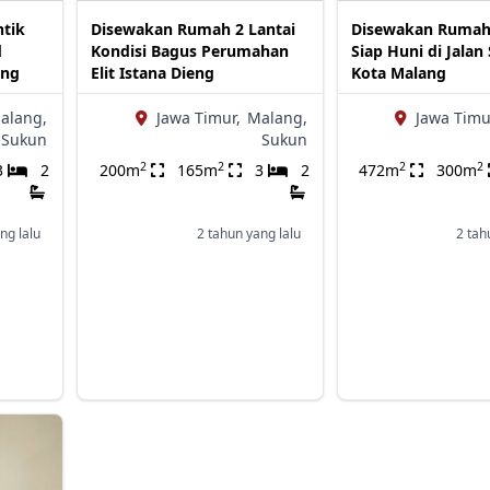
tik
Disewakan Rumah 2 Lantai
Disewakan Rumah
d
Kondisi Bagus Perumahan
Siap Huni di Jalan
ang
Elit Istana Dieng
Kota Malang
alang,
Jawa Timur,
Malang,
Jawa Timu
Sukun
Sukun
2
2
2
2
3
2
200m
165m
3
2
472m
300m
ng lalu
2 tahun yang lalu
2 tah