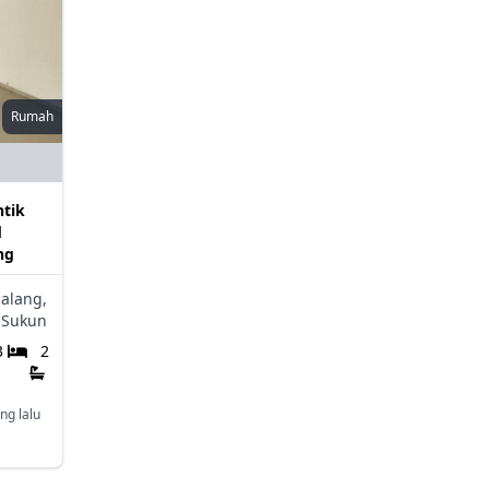
Rumah
tik
d
ng
alang,
Sukun
3
2
ng lalu