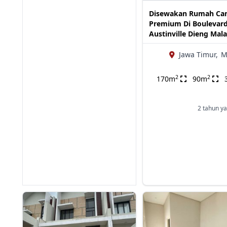
Disewakan Rumah Can
Premium Di Boulevar
Austinville Dieng Mal
Jawa Timur,
M
2
2
170m
90m
2 tahun ya