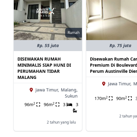
Rumah
Rp. 55 juta
Rp. 75 juta
DISEWAKAN RUMAH
Disewakan Rumah Can
MINIMALIS SIAP HUNI DI
Premium Di Boulevar
PERUMAHAN TIDAR
Perum Austinville Die
MALANG
Jawa Timur,
M
Jawa Timur,
Malang,
Sukun
2
2
170m
90m
2
2
96m
96m
3
3
2 tahun ya
2 tahun yang lalu