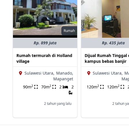
Rumah
Rp. 899 juta
Rp. 435 juta
Rumah termurah di Holland
Dijual Rumah Tinggal
village
kampus bebas banjir
Sulawesi Utara,
Manado,
Sulawesi Utara,
M
Mapanget
Ma
2
2
2
2
90m
70m
2
2
120m
120m
2 tahun yang lalu
2 tahun ya