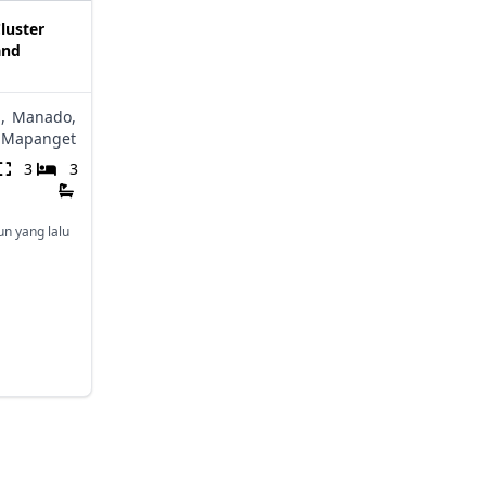
luster
and
,
Manado,
Mapanget
3
3
un yang lalu