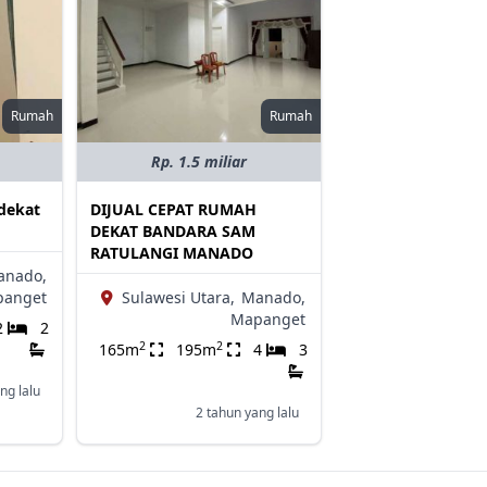
Rumah
Rumah
Rp. 1.5 miliar
 dekat
DIJUAL CEPAT RUMAH
DEKAT BANDARA SAM
RATULANGI MANADO
anado,
panget
Sulawesi Utara,
Manado,
Mapanget
2
2
2
2
165m
195m
4
3
ng lalu
2 tahun yang lalu