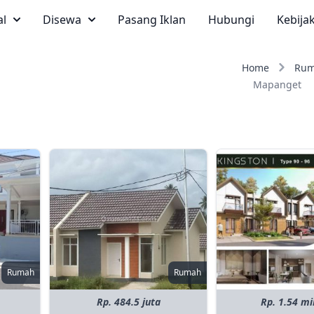
al
Disewa
Pasang Iklan
Hubungi
Kebija
Home
Ru
Mapanget
Rumah
Rumah
Rp. 484.5 juta
Rp. 1.54 mi