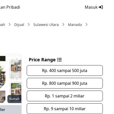
kan Pribadi
Masuk
mah
Dijual
Sulawesi Utara
Manado
Price Range
Rp. 400 sampai 500 juta
Rp. 800 sampai 900 juta
Rp. 1 sampai 2 miliar
Rumah
Rp. 9 sampai 10 miliar
liar