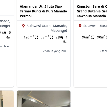
Alamanda, Utj 5 Juta Siap
Kingston Baru di C
Terima Kunci di Puri Manado
Grand Britania Gr
Permai
Kawanua Manado
anado,
panget
Sulawesi Utara,
Manado,
Sulawesi Utara
Mapanget
6
6
2
2
2
2
120m
58m
2
1
96m
90m
ng lalu
2 tahun yang lalu
2 tah