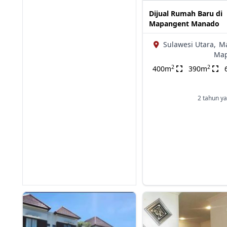
Dijual Rumah Baru di
Mapangent Manado
Sulawesi Utara,
M
Ma
2
2
400m
390m
2 tahun ya