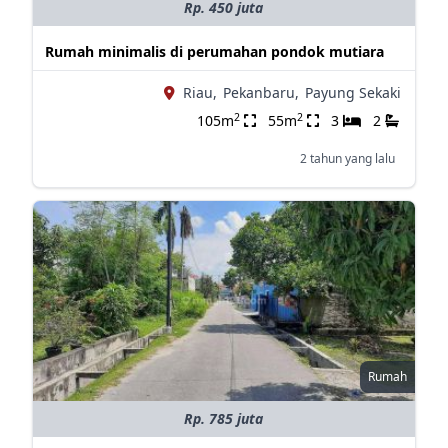
Rp. 450 juta
Rumah minimalis di perumahan pondok mutiara
Riau,
Pekanbaru,
Payung Sekaki
2
2
105m
55m
3
2
2 tahun yang lalu
Rumah
Rp. 785 juta