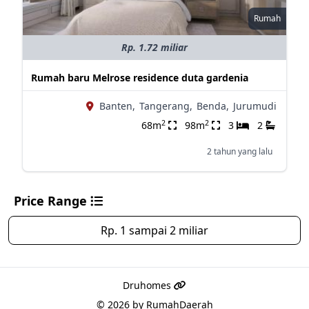
Rumah
Rp. 1.72 miliar
Rumah baru Melrose residence duta gardenia
Banten,
Tangerang,
Benda,
Jurumudi
2
2
68m
98m
3
2
2 tahun yang lalu
Price Range
Rp. 1 sampai 2 miliar
Druhomes
© 2026 by
RumahDaerah