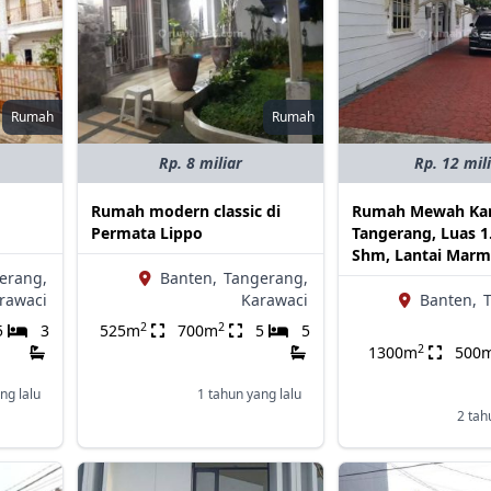
Rumah
Rumah
Rp. 8 miliar
Rp. 12 mil
Rumah modern classic di
Rumah Mewah Kar
Permata Lippo
Tangerang, Luas 1
Shm, Lantai Marm
erang,
Banten,
Tangerang,
rawaci
Karawaci
Banten,
2
2
5
3
525m
700m
5
5
2
1300m
500
ng lalu
1 tahun yang lalu
2 tah