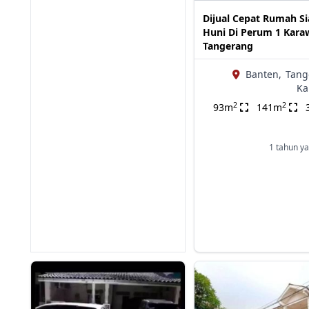
Dijual Cepat Rumah S
Huni Di Perum 1 Kara
Tangerang
Banten,
Tang
Ka
2
2
93m
141m
1 tahun ya