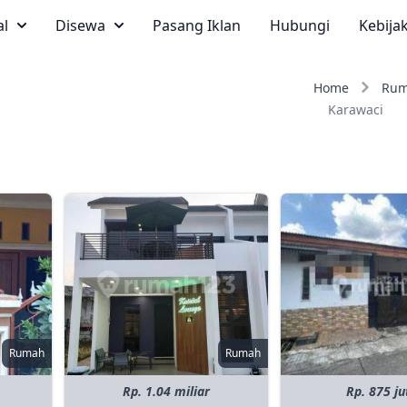
al
Disewa
Pasang Iklan
Hubungi
Kebija
Home
Ru
Karawaci
Rumah
Rumah
Rp. 1.04 miliar
Rp. 875 ju