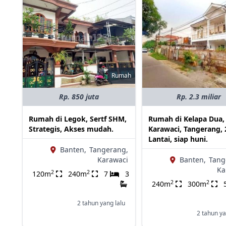
Rumah
Rp. 850 juta
Rp. 2.3 miliar
Rumah di Legok, Sertf SHM,
Rumah di Kelapa Dua,
Strategis, Akses mudah.
Karawaci, Tangerang, 
Lantai, siap huni.
Banten,
Tangerang,
Karawaci
Banten,
Tang
Ka
2
2
120m
240m
7
3
2
2
240m
300m
2 tahun yang lalu
2 tahun ya