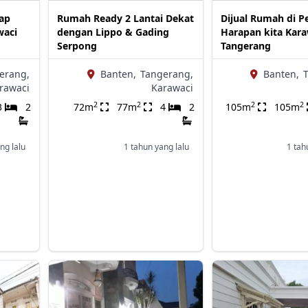
iap
Rumah Ready 2 Lantai Dekat
Dijual Rumah di 
waci
dengan Lippo & Gading
Harapan kita Kara
Serpong
Tangerang
erang,
Banten,
Tangerang,
Banten,
rawaci
Karawaci
2
2
2
2
3
2
72m
77m
4
2
105m
105m
ng lalu
1 tahun yang lalu
1 tah