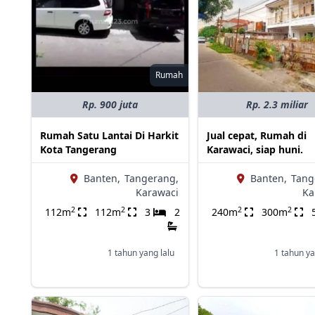
Rumah
Rp. 900 juta
Rp. 2.3 miliar
Rumah Satu Lantai Di Harkit
Jual cepat, Rumah di
Kota Tangerang
Karawaci, siap huni.
Banten,
Tangerang,
Banten,
Tang
Karawaci
Ka
2
2
2
2
112m
112m
3
2
240m
300m
1 tahun yang lalu
1 tahun ya