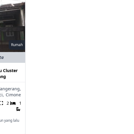
Rumah
ta
u Cluster
ang
Tangerang,
i,
Cimone
2
1
un yang lalu