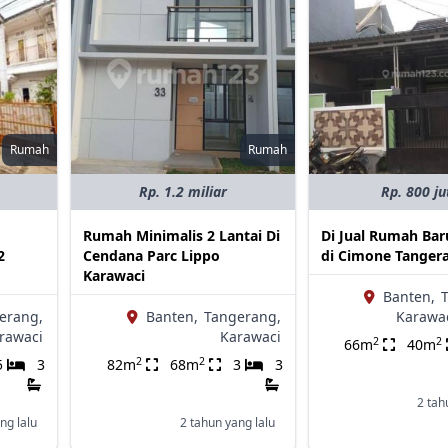
Rumah
Rumah
Rp. 1.2 miliar
Rp. 800 ju
Rumah Minimalis 2 Lantai Di
Di Jual Rumah Bar
2
Cendana Parc Lippo
di Cimone Tanger
Karawaci
Banten,
erang,
Banten,
Tangerang,
Karawac
rawaci
Karawaci
2
2
66m
40m
2
2
5
3
82m
68m
3
3
2 tah
ng lalu
2 tahun yang lalu