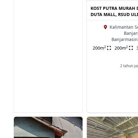
KOST PUTRA MURAH 
DUTA MALL, RSUD UL
Kalimantan S
Banjar
Banjarmasin
2
2
200m
200m
2 tahun ya