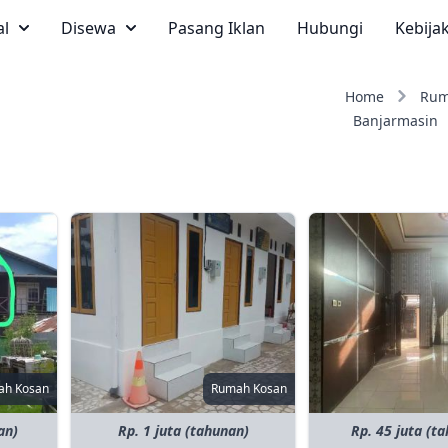
al
Disewa
Pasang Iklan
Hubungi
Kebija
Home
Ru
Banjarmasin
ah Kosan
Rumah Kosan
an)
Rp. 1 juta (tahunan)
Rp. 45 juta (t