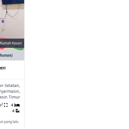
Rumah Kosan
ahunan)
tri
n Selatan,
njarmasin,
asin Timur
2
m
4
4
un yang lalu