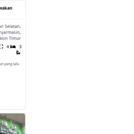
ewakan
n Selatan,
njarmasin,
asin Timur
4
3
un yang lalu