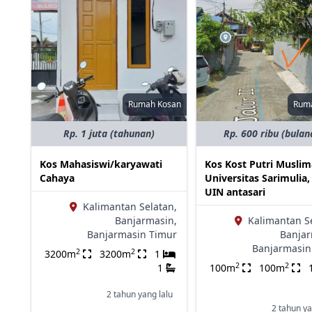
Rumah Kosan
Rum
Rp. 1 juta (tahunan)
Rp. 600 ribu (bulan
Kos Mahasiswi/karyawati
Kos Kost Putri Musli
Cahaya
Universitas Sarimulia,
UIN antasari
Kalimantan Selatan,
Banjarmasin,
Kalimantan S
Banjarmasin Timur
Banjar
Banjarmasin
2
2
3200m
3200m
1
2
2
1
100m
100m
2 tahun yang lalu
2 tahun ya