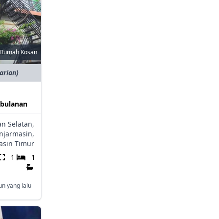
Rumah Kosan
harian)
/bulanan
n Selatan,
njarmasin,
asin Timur
1
1
un yang lalu