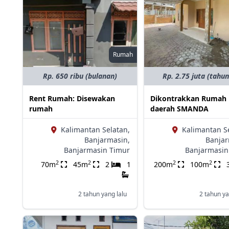
Rumah
Rp. 650 ribu (bulanan)
Rp. 2.75 juta (tahu
Rent Rumah: Disewakan
Dikontrakkan Rumah 
rumah
daerah SMANDA
Kalimantan Selatan,
Kalimantan S
Banjarmasin,
Banjar
Banjarmasin Timur
Banjarmasin
2
2
2
2
70m
45m
2
1
200m
100m
2 tahun yang lalu
2 tahun ya