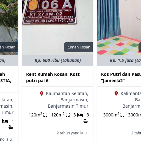
ah Kosan
Rumah Kosan
an)
Rp. 600 ribu (tahunan)
Rp. 1.5 juta (t
mah
Rent Rumah Kosan: Kost
Kos Putri dan Pasu
 STIA,
putri pal 6
“Jameela2”
Kalimantan Selatan,
Kalimanta
elatan,
Banjarmasin,
Ba
masin,
Banjarmasin Timur
Banjarm
 Timur
2
2
2
120m
120m
3
3
3000m
3000
1
1
2 tahun yang lalu
2 tah
ng lalu