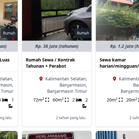
Rumah
Rumah
nan)
Rp. 30 juta (tahunan)
Rp. 1.2 juta (
Luas
Rumah Sewa / Kontrak
Sewa kamar
Tahunan + Perabot
harian/mingguan
elatan,
Kalimantan Selatan,
Kalimanta
masin,
Banjarmasin,
Ba
 Timur
Banjarmasin Timur
Banjarm
2
2
2
2
3
1
72m
60m
2
2
20m
20m
ng lalu
2 tahun yang lalu
2 tah