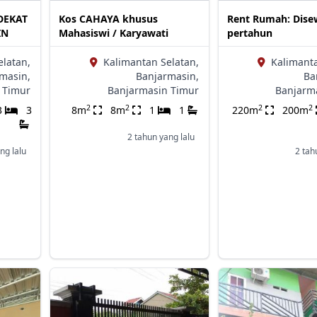
DEKAT
Kos CAHAYA khusus
Rent Rumah: Dis
IN
Mahasiswi / Karyawati
pertahun
elatan,
Kalimantan Selatan,
Kalimanta
masin,
Banjarmasin,
Ba
 Timur
Banjarmasin Timur
Banjarm
2
2
2
2
3
3
8m
8m
1
1
220m
200m
2 tahun yang lalu
ng lalu
2 tah