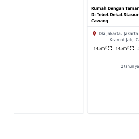
Rumah Dengan Taman
Di Tebet Dekat Stasiu
Cawang
Dki Jakarta,
Jakarta
Kramat Jati,
C
2
2
145m
145m
2 tahun ya