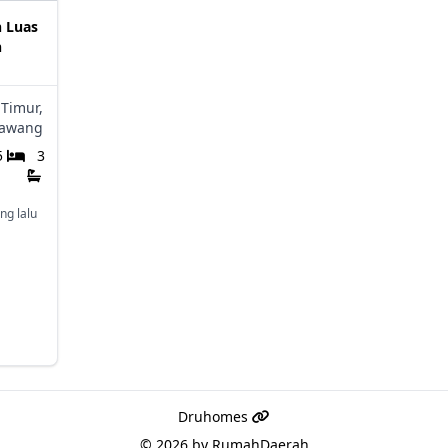
 Luas
n
 Timur,
awang
5
3
ng lalu
Druhomes
© 2026 by
RumahDaerah