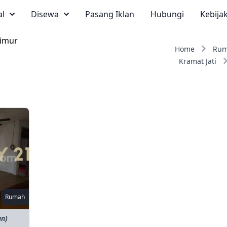
al
Disewa
Pasang Iklan
Hubungi
Kebija
Timur
Home
Ru
Kramat Jati
Rumah
an)