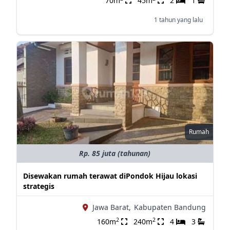
70m
45m
2
1
1 tahun yang lalu
Rumah
Rp. 85 juta (tahunan)
Disewakan rumah terawat diPondok Hijau lokasi
strategis
Jawa Barat,
Kabupaten Bandung
2
2
160m
240m
4
3