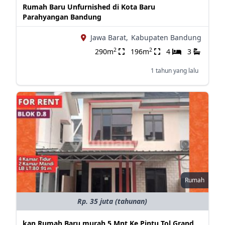
Rumah Baru Unfurnished di Kota Baru
Parahyangan Bandung
Jawa Barat,
Kabupaten Bandung
2
2
290m
196m
4
3
1 tahun yang lalu
Rumah
Rp. 35 juta (tahunan)
kan Rumah Baru,murah,5 Mnt Ke Pintu Tol Grand