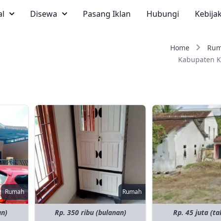
al
Disewa
Pasang Iklan
Hubungi
Kebija
Home
Ru
Kabupaten K
Rumah
Rumah
an)
Rp. 350 ribu (bulanan)
Rp. 45 juta (t