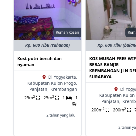
Rumah Kosan
Rum
Rp. 600 ribu (tahunan)
Rp. 600 ribu (bulan
Kost putri bersih dan
KOS MURAH FREE WIF
nyaman
BEBAS BANJIR
KREMBANGAN JLN D
SURABAYA
Di Yogyakarta,
Kabupaten Kulon Progo,
Panjatan,
Krembangan
Di Yogy
Kabupaten Kulon 
2
2
25m
25m
1
1
Panjatan,
Kremb
2
2
200m
200m
2 tahun yang lalu
2 tahun ya