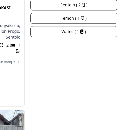
Sentolo ( 2
)
OKASI
Temon ( 1
)
Yogyakarta,
lon Progo,
Wates ( 1
)
Sentolo
2
1
un yang lalu