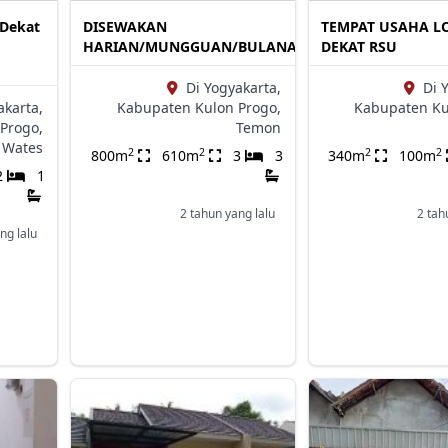
Dekat
DISEWAKAN
TEMPAT USAHA L
HARIAN/MUNGGUAN/BULANAN
DEKAT RSU
Di Yogyakarta,
Di 
akarta,
Kabupaten Kulon Progo,
Kabupaten Ku
Progo,
Temon
Wates
2
2
2
2
800m
610m
3
3
340m
100m
2
1
2 tahun yang lalu
2 tah
ng lalu