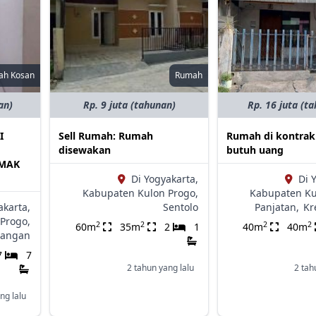
ah Kosan
Rumah
an)
Rp. 9 juta (tahunan)
Rp. 16 juta (t
I
Sell Rumah: Rumah
Rumah di kontrak
disewakan
butuh uang
EMAK
Di Yogyakarta,
Di 
Kabupaten Kulon Progo,
Kabupaten Ku
akarta,
Sentolo
Panjatan,
Kr
Progo,
2
2
2
2
60m
35m
2
1
40m
40m
angan
7
7
2 tahun yang lalu
2 tah
ng lalu