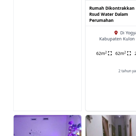
Rumah Dikontrakkan 
Rsud Water Dalam
Perumahan
Di Yogy
Kabupaten Kulon 
2
2
62m
62m
2 tahun ya