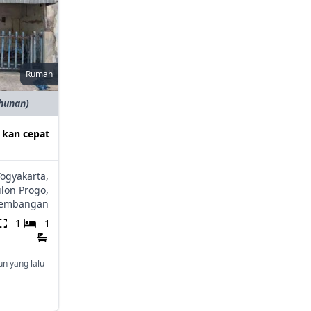
Rumah
ahunan)
 kan cepat
Yogyakarta,
lon Progo,
embangan
1
1
un yang lalu