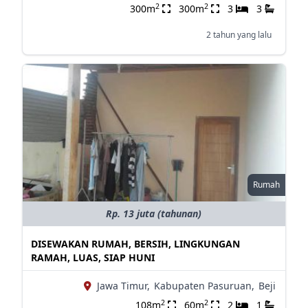
2
2
300m
300m
3
3
2 tahun yang lalu
Rumah
Rp. 13 juta (tahunan)
DISEWAKAN RUMAH, BERSIH, LINGKUNGAN
RAMAH, LUAS, SIAP HUNI
Jawa Timur,
Kabupaten Pasuruan,
Beji
2
2
108m
60m
2
1