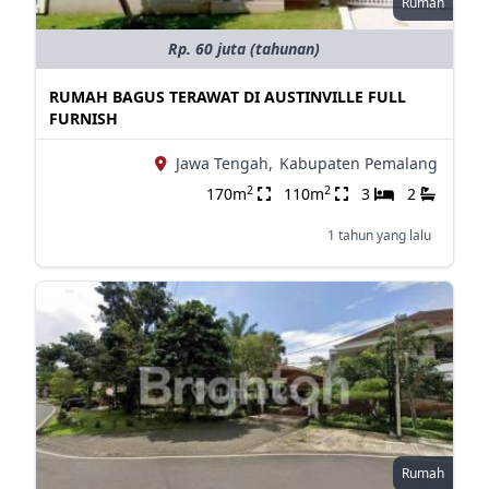
Rumah
Rp. 60 juta (tahunan)
RUMAH BAGUS TERAWAT DI AUSTINVILLE FULL
FURNISH
Jawa Tengah,
Kabupaten Pemalang
2
2
170m
110m
3
2
1 tahun yang lalu
Rumah