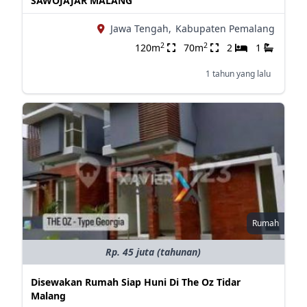
SAWOJAJAR MALANG
Jawa Tengah,
Kabupaten Pemalang
2
2
120m
70m
2
1
1 tahun yang lalu
Rumah
Rp. 45 juta (tahunan)
Disewakan Rumah Siap Huni Di The Oz Tidar
Malang