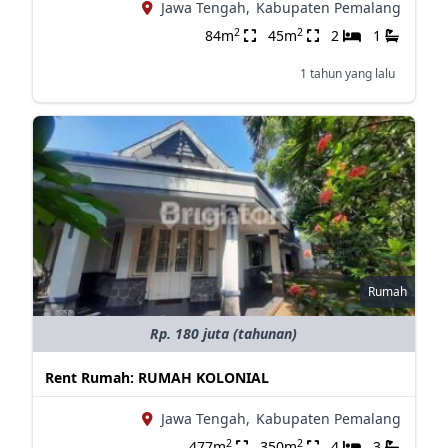
Jawa Tengah,
Kabupaten Pemalang
2
2
84m
45m
2
1
1 tahun yang lalu
Rumah
Rp. 180 juta (tahunan)
Rent Rumah: RUMAH KOLONIAL
Jawa Tengah,
Kabupaten Pemalang
2
2
477m
350m
4
3