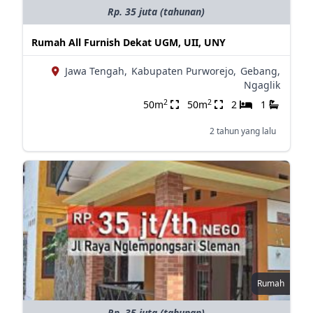
Rp. 35 juta (tahunan)
Rumah All Furnish Dekat UGM, UII, UNY
Jawa Tengah,
Kabupaten Purworejo,
Gebang,
Ngaglik
2
2
50m
50m
2
1
2 tahun yang lalu
Rumah
Rp. 35 juta (tahunan)