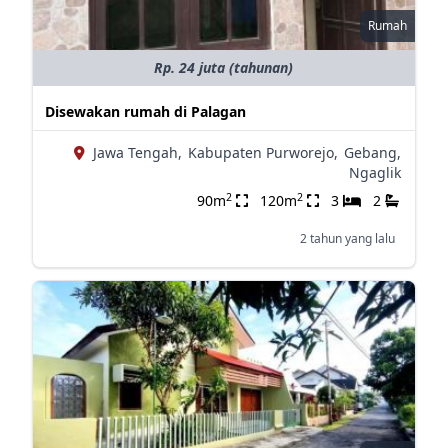
Rumah
Rp. 24 juta (tahunan)
Disewakan rumah di Palagan
Jawa Tengah,
Kabupaten Purworejo,
Gebang,
Ngaglik
2
2
90m
120m
3
2
2 tahun yang lalu