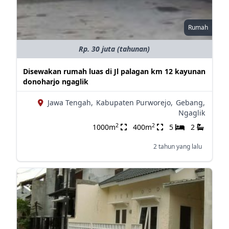
Rumah
Rp. 30 juta (tahunan)
Disewakan rumah luas di Jl palagan km 12 kayunan
donoharjo ngaglik
Jawa Tengah,
Kabupaten Purworejo,
Gebang,
Ngaglik
2
2
1000m
400m
5
2
2 tahun yang lalu