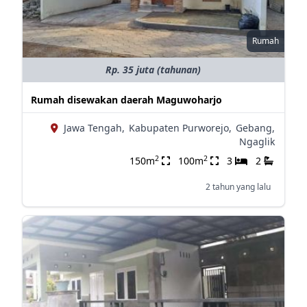
Rumah
Rp. 35 juta (tahunan)
Rumah disewakan daerah Maguwoharjo
Jawa Tengah,
Kabupaten Purworejo,
Gebang,
Ngaglik
2
2
150m
100m
3
2
2 tahun yang lalu