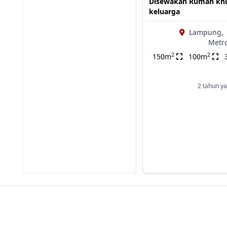
Disewakan Rumah kh
keluarga
Lampung,
Metro
2
2
150m
100m
2 tahun ya