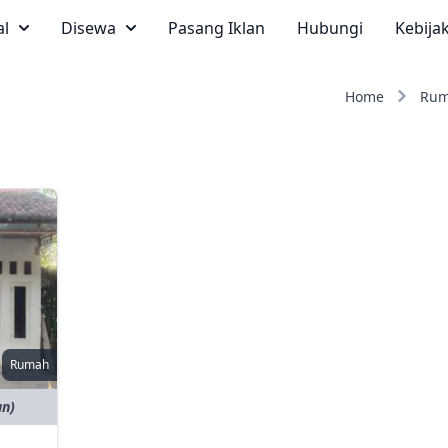
al
Disewa
Pasang Iklan
Hubungi
Kebija
Home
Ru
Rumah
an)