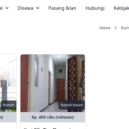
al
Disewa
Pasang Iklan
Hubungi
Kebija
Home
Ru
Rumah
Rumah Kosan
n)
Rp. 800 ribu (tahunan)