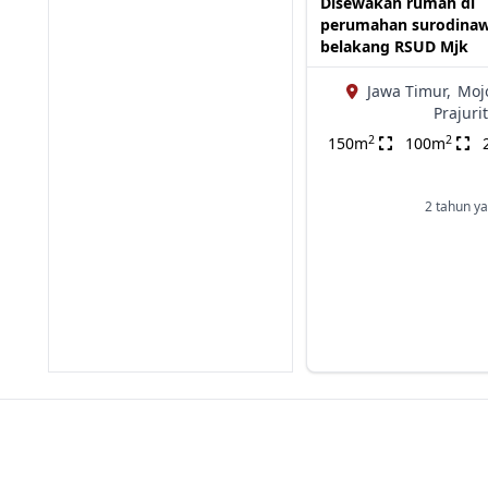
Disewakan rumah di
perumahan surodina
belakang RSUD Mjk
Jawa Timur,
Moj
Prajuri
2
2
150m
100m
2 tahun ya