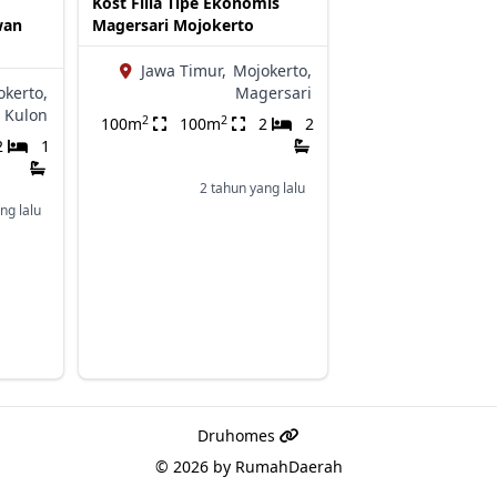
Kost Filia Tipe Ekonomis
wan
Magersari Mojokerto
Jawa Timur,
Mojokerto,
okerto,
Magersari
t Kulon
2
2
100m
100m
2
2
2
1
2 tahun yang lalu
ng lalu
Druhomes
© 2026 by
RumahDaerah