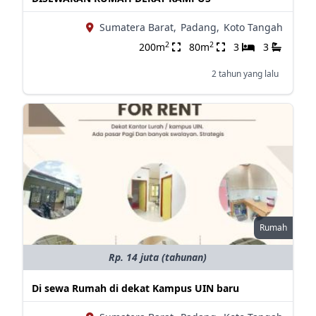
Sumatera Barat,
Padang,
Koto Tangah
2
2
200m
80m
3
3
2 tahun yang lalu
Rumah
Rp. 14 juta (tahunan)
Di sewa Rumah di dekat Kampus UIN baru