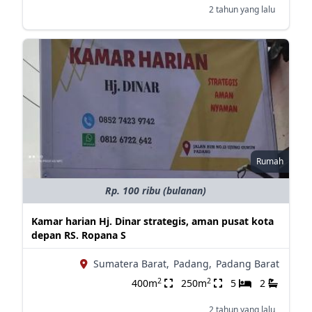
2 tahun yang lalu
Rumah
Rp. 100 ribu (bulanan)
Kamar harian Hj. Dinar strategis, aman pusat kota
depan RS. Ropana S
Sumatera Barat,
Padang,
Padang Barat
2
2
400m
250m
5
2
2 tahun yang lalu