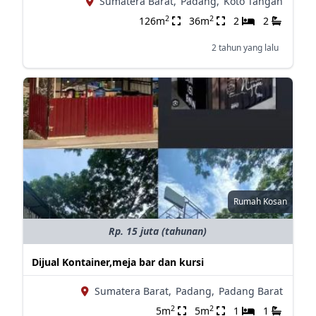
Sumatera Barat,
Padang,
Koto Tangah
2
2
126m
36m
2
2
2 tahun yang lalu
Rumah Kosan
Rp. 15 juta (tahunan)
Dijual Kontainer,meja bar dan kursi
Sumatera Barat,
Padang,
Padang Barat
2
2
5m
5m
1
1