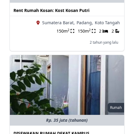
Rent Rumah Kosan: Kost Kosan Putri
Sumatera Barat,
Padang,
Koto Tangah
2
2
150m
150m
2
2
2 tahun yang lalu
Rumah
Rp. 35 juta (tahunan)
DISEWAKAN RUMAH DEKAT KAMPUS