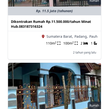
Rumah
Rp. 11.5 juta (tahunan)
Dikontrakan Rumah Rp.11.500.000/tahun Minat
Hub.083187316324
Sumatera Barat,
Padang,
Pauh
2
2
110m
100m
2
1
2 tahun yang lalu
Rumah