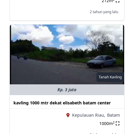
212m
2 tahun yang lalu
Tanah Kavling
Rp. 3 juta
kavling 1000 mtr dekat elisabeth batam center
Kepulauan Riau,
Batam
2
1000m