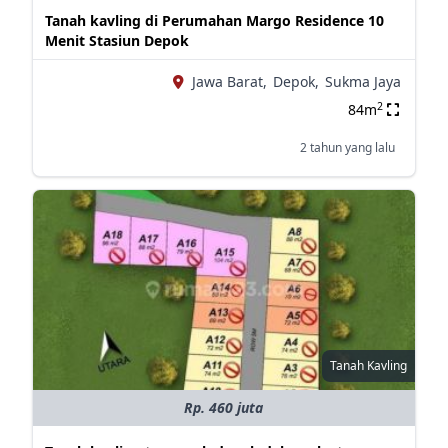
Tanah kavling di Perumahan Margo Residence 10
Menit Stasiun Depok
Jawa Barat,
Depok,
Sukma Jaya
2
84m
2 tahun yang lalu
Tanah Kavling
Rp. 460 juta