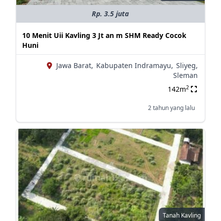
Rp. 3.5 juta
10 Menit Uii Kavling 3 Jt an m SHM Ready Cocok
Huni
Jawa Barat,
Kabupaten Indramayu,
Sliyeg,
Sleman
2
142m
2 tahun yang lalu
Tanah Kavling