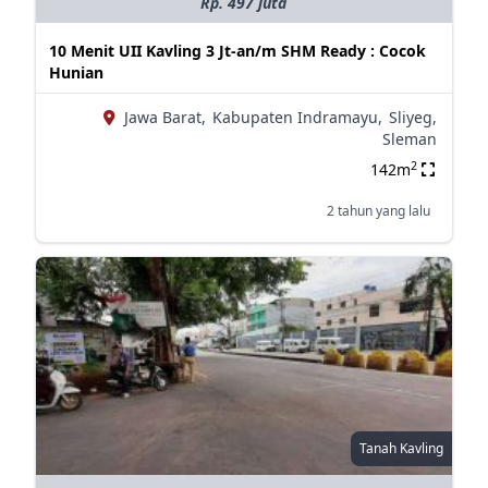
Rp. 497 juta
10 Menit UII Kavling 3 Jt-an/m SHM Ready : Cocok
Hunian
Jawa Barat,
Kabupaten Indramayu,
Sliyeg,
Sleman
2
142m
2 tahun yang lalu
Tanah Kavling