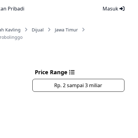
kan Pribadi
Masuk
ah Kavling
Dijual
Jawa Timur
robolinggo
Price Range
Rp. 2 sampai 3 miliar