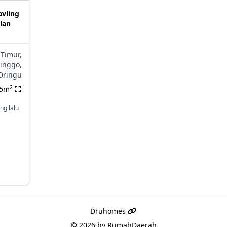
vling
lan
 Timur,
inggo,
Dringu
2
55m
ng lalu
Druhomes
© 2026 by
RumahDaerah