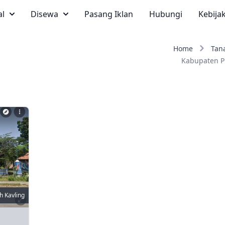
al
Disewa
Pasang Iklan
Hubungi
Kebija
Home
Tan
Kabupaten P
h Kavling