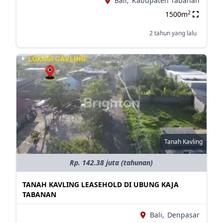
Bali,
Kabupaten Tabanan
2
1500m
2 tahun yang lalu
Tanah Kavling
Rp. 142.38 juta (tahunan)
TANAH KAVLING LEASEHOLD DI UBUNG KAJA
TABANAN
Bali,
Denpasar