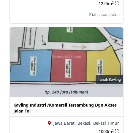
2
1255m
2 tahun yang lalu
Tanah Kavling
Rp. 249 juta (tahunan)
Kavling Industri /Komersil Tersambung Dgn Akses
Jalan Tol
Jawa Barat,
Bekasi,
Bekasi Timur
2
1000m