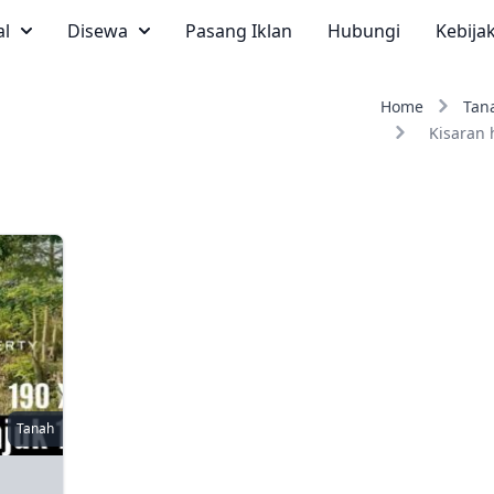
al
Disewa
Pasang Iklan
Hubungi
Kebija
Home
Tan
Kisaran 
Tanah