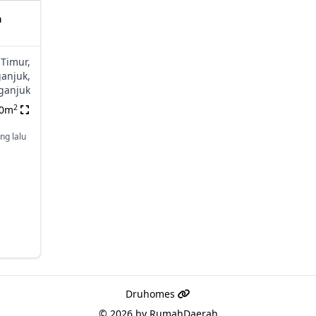
a
 Timur,
anjuk,
ganjuk
2
00m
ng lalu
Druhomes
© 2026 by
RumahDaerah