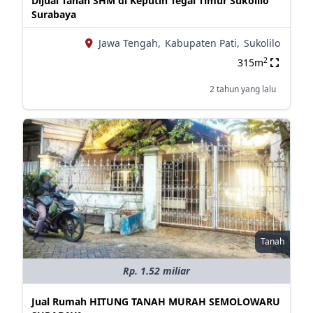
Dijual Tanah SHM di Keputih Tegal Timur Sukolilo
Surabaya
Jawa Tengah,
Kabupaten Pati,
Sukolilo
2
315m
2 tahun yang lalu
Tanah
Rp. 1.52 miliar
Jual Rumah HITUNG TANAH MURAH SEMOLOWARU