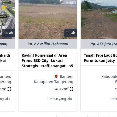
Tanah
Tanah
unan)
Rp. 2.2 miliar (tahunan)
Rp. 875 juta (t
ka di
Kavlinf Komersial di Area
Tanah Tepi Laut B
akai
Prime BSD City -Lokasi
Peruntukan Jetty
Strategis - traffic sangat - <5
anten,
Banten,
Kabupat
gerang
Kabupaten Tangerang
2
2
85m
4017m
ng lalu
1 tahun yang lalu
1 tah