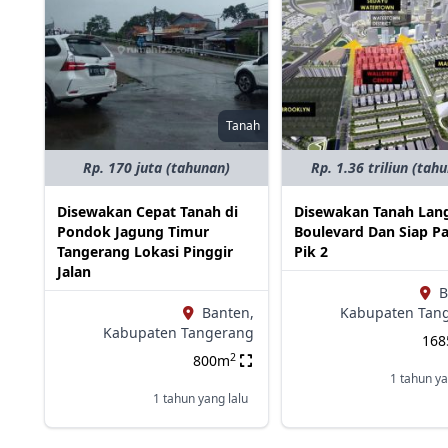
Tanah
Rp. 170 juta (tahunan)
Rp. 1.36 triliun (tah
Disewakan Cepat Tanah di
Disewakan Tanah Lang
Pondok Jagung Timur
Boulevard Dan Siap P
Tangerang Lokasi Pinggir
Pik 2
Jalan
B
Banten,
Kabupaten Tan
Kabupaten Tangerang
16
2
800m
1 tahun ya
1 tahun yang lalu