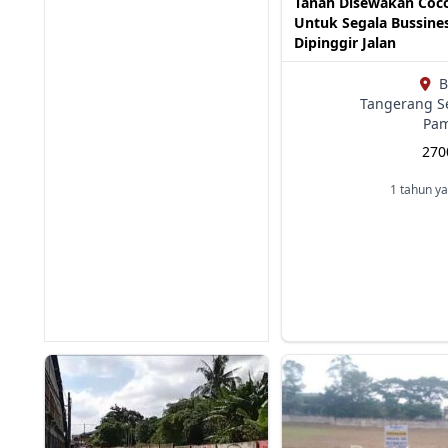
Tanah Disewakan Coc
Untuk Segala Bussine
Dipinggir Jalan
B
Tangerang Se
Pa
27
1 tahun ya