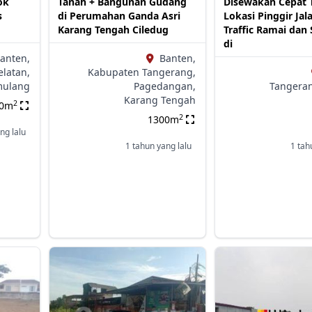
ok
Tanah + Bangunan Gudang
Disewakan Cepat 
s
di Perumahan Ganda Asri
Lokasi Pinggir Jal
Karang Tengah Ciledug
Traffic Ramai dan 
di
anten,
Banten,
latan,
Kabupaten Tangerang,
mulang
Pagedangan,
Tangeran
Karang Tengah
2
00m
2
1300m
ng lalu
1 tahun yang lalu
1 tah