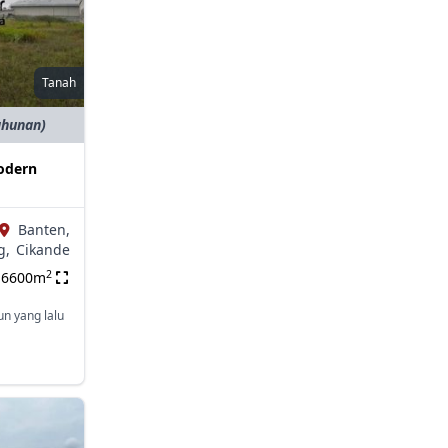
Tanah
ahunan)
odern
Banten,
g,
Cikande
2
6600m
un yang lalu