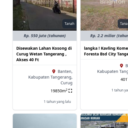
Tanah
Tana
Rp. 550 juta (tahunan)
Rp. 2.2 miliar (tahu
Disewakan Lahan Kosong di
langka ! Kavling Kome
Curug Wetan Tangerang ,
Foresta Bsd City Tang
Akses 40 Ft
B
Banten,
Kabupaten Tan
Kabupaten Tangerang,
40
Curug
2
1 tahun ya
19850m
1 tahun yang lalu