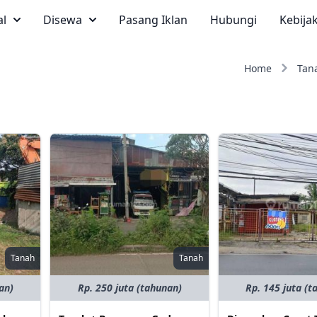
al
Disewa
Pasang Iklan
Hubungi
Kebija
Home
Tan
Tanah
Tanah
an)
Rp. 250 juta (tahunan)
Rp. 145 juta (t