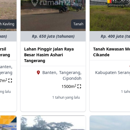
h Kavling
Tanah
nan)
Rp. 650 juta (tahunan)
Rp. 400 juta (t
rsil
Lahan Pinggir Jalan Raya
Tanah Kawasan M
erang
Besar Hasim Ashari
Cikande
Tangerang
anten,
gerang
Banten,
Tangerang,
Kabupaten Seran
Cipondoh
2
17m
2
1500m
ng lalu
1 tah
1 tahun yang lalu