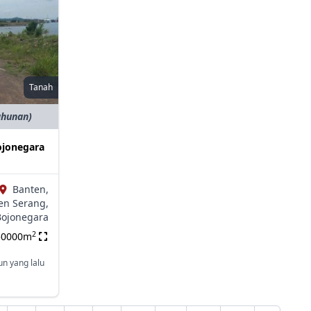
Tanah
ahunan)
ojonegara
Banten,
en Serang,
Bojonegara
2
50000m
un yang lalu