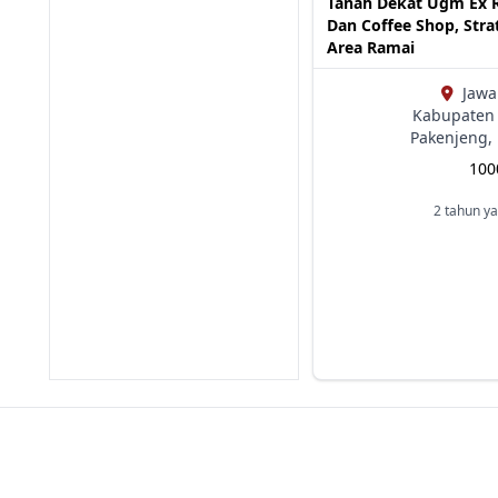
Tanah Dekat Ugm Ex 
Dan Coffee Shop, Stra
Area Ramai
Jawa
Kabupaten 
Pakenjeng,
10
2 tahun ya