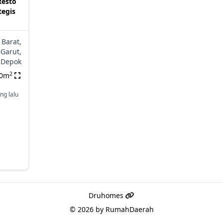
Resto
tegis
 Barat,
Garut,
Depok
2
00m
ng lalu
Druhomes
© 2026 by
RumahDaerah