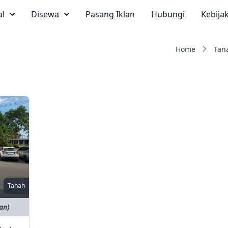
al
Disewa
Pasang Iklan
Hubungi
Kebija
Home
Tan
Tanah
an)