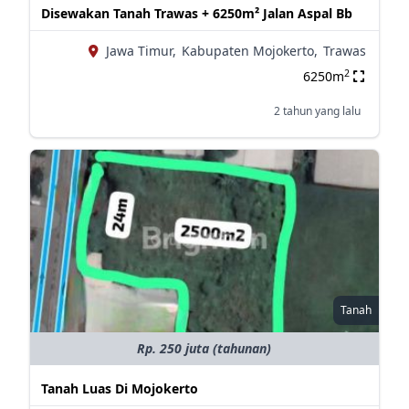
Disewakan Tanah Trawas + 6250m² Jalan Aspal Bb
Jawa Timur,
Kabupaten Mojokerto,
Trawas
2
6250m
2 tahun yang lalu
Tanah
Rp. 250 juta (tahunan)
Tanah Luas Di Mojokerto