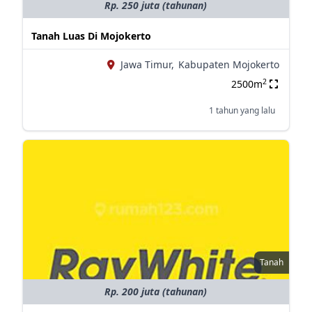
Rp. 250 juta (tahunan)
Tanah Luas Di Mojokerto
Jawa Timur,
Kabupaten Mojokerto
2
2500m
1 tahun yang lalu
Tanah
Rp. 200 juta (tahunan)