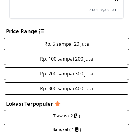
2 tahun yang lalu
Price Range
Rp. 5 sampai 20 juta
Rp. 100 sampai 200 juta
Rp. 200 sampai 300 juta
Rp. 300 sampai 400 juta
Lokasi Terpopuler
Trawas ( 2
)
Bangsal ( 1
)