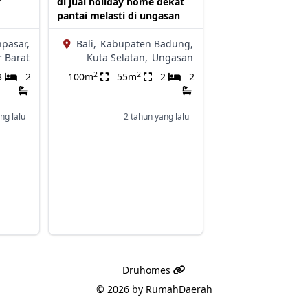
r
di jual holiday home dekat
pantai melasti di ungasan
pasar,
Bali,
Kabupaten Badung,
 Barat
Kuta Selatan,
Ungasan
2
2
3
2
100m
55m
2
2
ng lalu
2 tahun yang lalu
Druhomes
© 2026 by
RumahDaerah