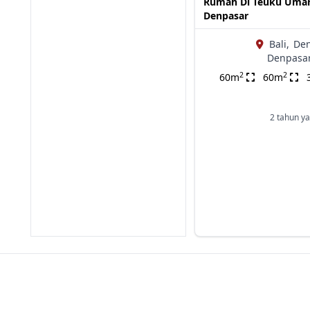
Rumah Di Teuku Uma
Denpasar
Bali,
Den
Denpasar
2
2
60m
60m
2 tahun ya