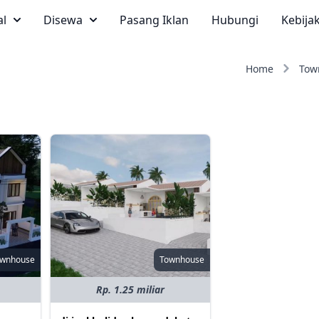
al
Disewa
Pasang Iklan
Hubungi
Kebija
Home
Tow
ownhouse
Townhouse
Rp. 1.25 miliar