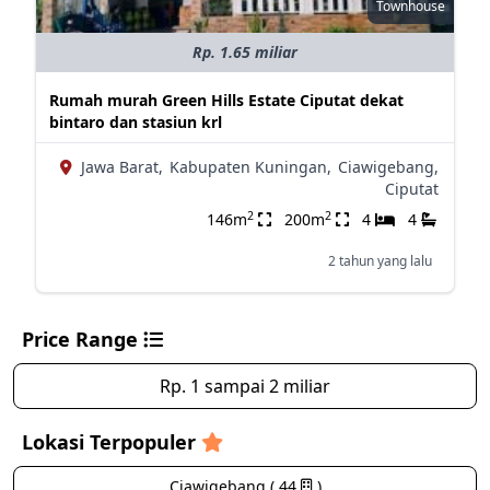
Townhouse
Rp. 1.65 miliar
Rumah murah Green Hills Estate Ciputat dekat
bintaro dan stasiun krl
Jawa Barat,
Kabupaten Kuningan,
Ciawigebang,
Ciputat
2
2
146m
200m
4
4
2 tahun yang lalu
Price Range
Rp. 1 sampai 2 miliar
Lokasi Terpopuler
Ciawigebang ( 44
)