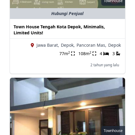
Townhouse
Hubungi Penjual
Town House Tengah Kota Depok, Minimalis,
Limited Units!
Jawa Barat,
Depok,
Pancoran Mas,
Depok
2
2
77m
108m
4
3
2 tahun yang lalu
Townhouse