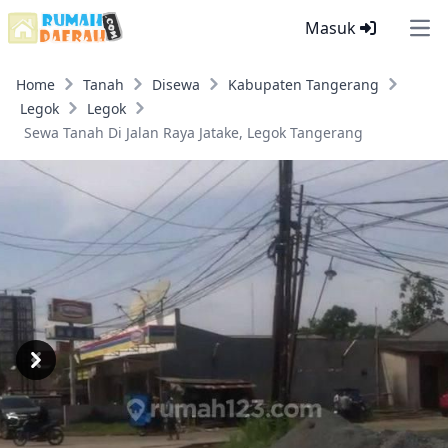
Masuk
Ope
Home
Tanah
Disewa
Kabupaten Tangerang
Legok
Legok
Sewa Tanah Di Jalan Raya Jatake, Legok Tangerang
Previous
Next