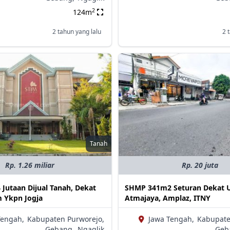
2
124m
2 tahun yang lalu
2 
Tanah
Rp. 1.26 miliar
Rp. 20 juta
4 Jutaan Dijual Tanah, Dekat
SHMP 341m2 Seturan Dekat 
 Ykpn Jogja
Atmajaya, Amplaz, ITNY
Tengah,
Kabupaten Purworejo,
Jawa Tengah,
Kabupate
Gebang,
Ngaglik
Geb