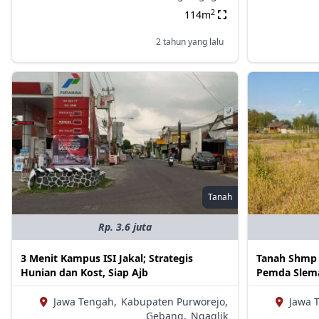
2
114m
2 tahun yang lalu
Tanah
Rp. 3.6 juta
3 Menit Kampus ISI Jakal; Strategis
Tanah Shmp J
Hunian dan Kost, Siap Ajb
Pemda Slema
Jawa Tengah,
Kabupaten Purworejo,
Jawa 
Gebang,
Ngaglik