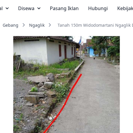
al
Disewa
Pasang Iklan
Hubungi
Kebija
Gebang
Ngaglik
Tanah 150m Widodomartani Ngaglik D