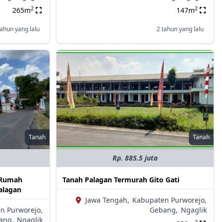
2
2
265m
147m
tahun yang lalu
2 tahun yang lalu
Tanah
Tanah
Rp. 885.5 juta
s Rumah
Tanah Palagan Termurah Gito Gati
alagan
Jawa Tengah,
Kabupaten Purworejo,
n Purworejo,
Gebang,
Ngaglik
ang,
Ngaglik