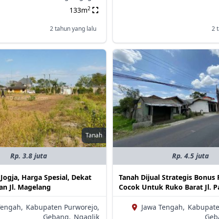
2
133m
2 tahun yang lalu
2 
Tanah
Rp. 3.8 juta
Rp. 4.5 juta
ogja, Harga Spesial, Dekat
Tanah Dijual Strategis Bonu
n Jl. Magelang
Cocok Untuk Ruko Barat Jl. P
Tengah,
Kabupaten Purworejo,
Jawa Tengah,
Kabupate
Gebang,
Ngaglik
Geb