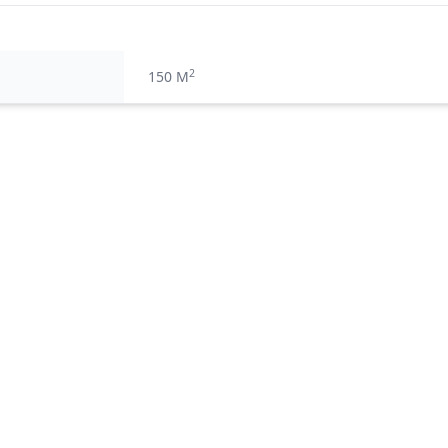
2
150 M