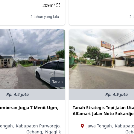
2
209m
2 tahun yang lalu
2 
Tanah
Rp. 4.4 juta
Rp. 4.9 juta
Sumberan Jogja 7 Menit Ugm,
Tanah Strategis Tepi Jalan U
Alfamart Jalan Noto Sukardjo
Tengah,
Kabupaten Purworejo,
Jawa Tengah,
Kabupate
Gebang,
Ngaglik
Geb