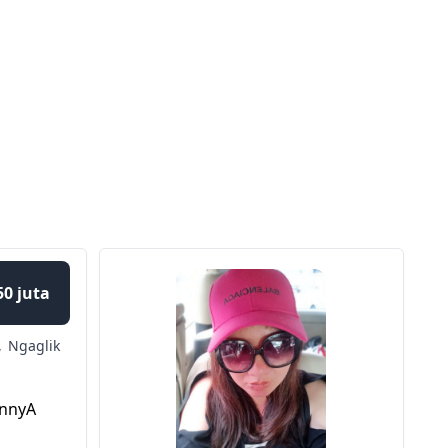
50 juta
,
Ngaglik
innyA