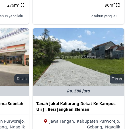
2
2
276m
96m
tahun yang lalu
2 tahun yang lalu
Tanah
Tanah
Rp. 588 juta
tama Sebelah
Tanah Jakal Kaliurang Dekat Ke Kampus
Uii Jl. Besi Jangkan Sleman
n Purworejo,
Jawa Tengah,
Kabupaten Purworejo,
ang,
Ngaglik
Gebang,
Ngaglik