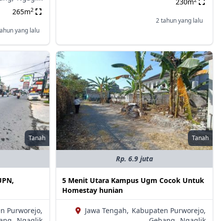
2
230m
2
265m
2 tahun yang lalu
tahun yang lalu
Tanah
Tanah
Rp. 6.9 juta
UPN,
5 Menit Utara Kampus Ugm Cocok Untuk
Homestay hunian
n Purworejo,
Jawa Tengah,
Kabupaten Purworejo,
ang,
Ngaglik
Gebang,
Ngaglik