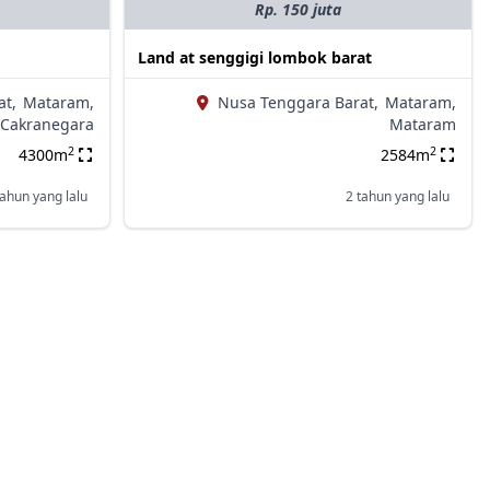
Rp. 150 juta
Land at senggigi lombok barat
at,
Mataram,
Nusa Tenggara Barat,
Mataram,
Cakranegara
Mataram
2
2
4300m
2584m
tahun yang lalu
2 tahun yang lalu