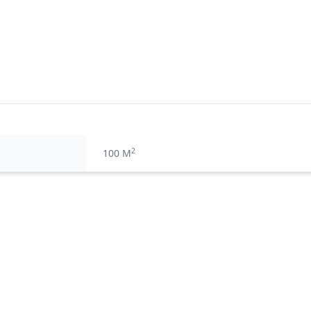
2
100 M