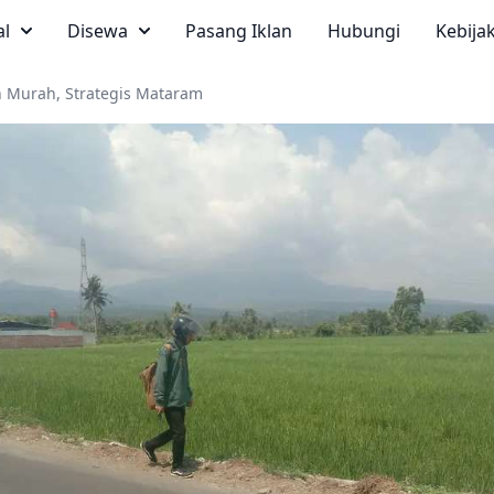
al
Disewa
Pasang Iklan
Hubungi
Kebija
h Murah, Strategis Mataram