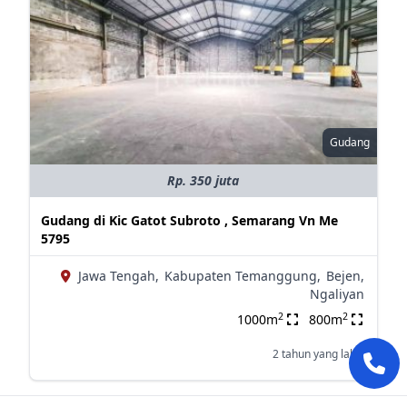
Gudang
Rp. 350 juta
Gudang di Kic Gatot Subroto , Semarang Vn Me
5795
Jawa Tengah,
Kabupaten Temanggung,
Bejen,
Ngaliyan
2
2
1000m
800m
2 tahun yang lalu