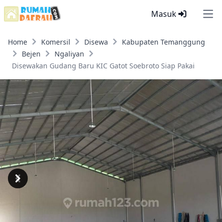
Masuk
Ope
Home
Komersil
Disewa
Kabupaten Temanggung
Bejen
Ngaliyan
Disewakan Gudang Baru KIC Gatot Soebroto Siap Pakai
Previous
Next