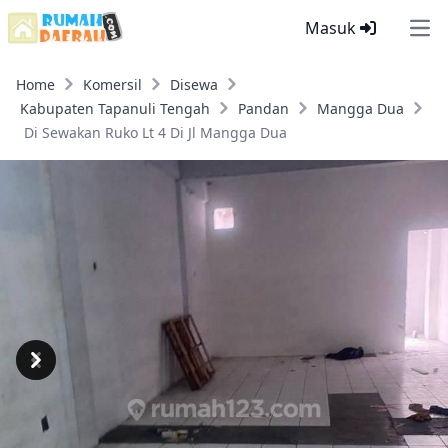
Masuk
Ope
Home
Komersil
Disewa
Kabupaten Tapanuli Tengah
Pandan
Mangga Dua
Di Sewakan Ruko Lt 4 Di Jl Mangga Dua
Previous
Next