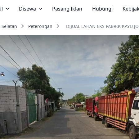
al
Disewa
Pasang Iklan
Hubungi
Kebija
 Selatan
Peterongan
DIJUAL LAHAN EKS PABRIK KAYU 