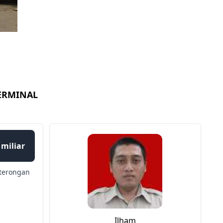
TERMINAL
 miliar
terongan
Ilham