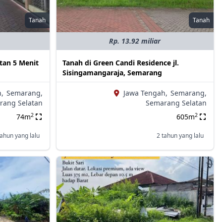
Tanah
Tanah
Rp. 13.92 miliar
tan 5 Menit
Tanah di Green Candi Residence jl.
Sisingamangaraja, Semarang
,
Semarang,
Jawa Tengah,
Semarang,
rang Selatan
Semarang Selatan
2
2
74m
605m
tahun yang lalu
2 tahun yang lalu