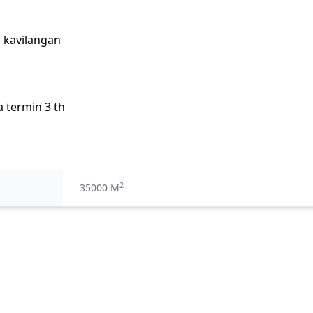
n kavilangan
 termin 3 th
2
35000 M