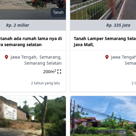
Tanah
Rp. 2 miliar
Rp. 335 juta
t tanah ada rumah lama nya di
Tanah Lamper Semarang Sela
aya semarang selatan
Java Mall,
Jawa Tengah,
Semarang,
Jawa Tengah
Semarang Selatan
Sema
2
200m
2 tahun yang lalu
2 