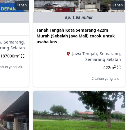
Tanah
Tanah
Rp. 1.68 miliar
Tanah Tengah Kota Semarang 422m
Murah (Sebelah Java Mall) cocok untuk
usaha kos
,
Semarang,
rang Selatan
Jawa Tengah,
Semarang,
2
187000m
Semarang Selatan
2
tahun yang lalu
422m
2 tahun yang lalu