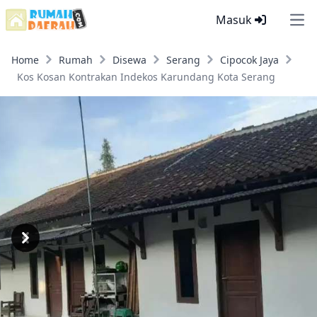
Masuk
Ope
Home
Rumah
Disewa
Serang
Cipocok Jaya
Kos Kosan Kontrakan Indekos Karundang Kota Serang
Previous
Next