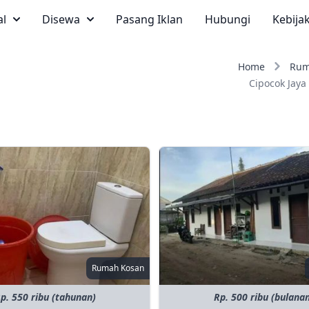
al
Disewa
Pasang Iklan
Hubungi
Kebija
Home
Rum
Cipocok Jaya
Rumah Kosan
p. 550 ribu (tahunan)
Rp. 500 ribu (bulana