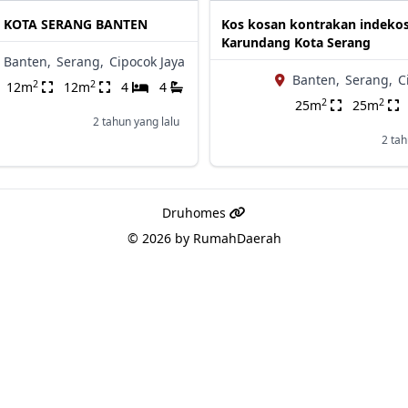
I KOTA SERANG BANTEN
Kos kosan kontrakan indeko
Karundang Kota Serang
Banten,
Serang,
Cipocok Jaya
Banten,
Serang,
C
2
2
12m
12m
4
4
2
2
25m
25m
2 tahun yang lalu
2 tah
Druhomes
© 2026 by
RumahDaerah