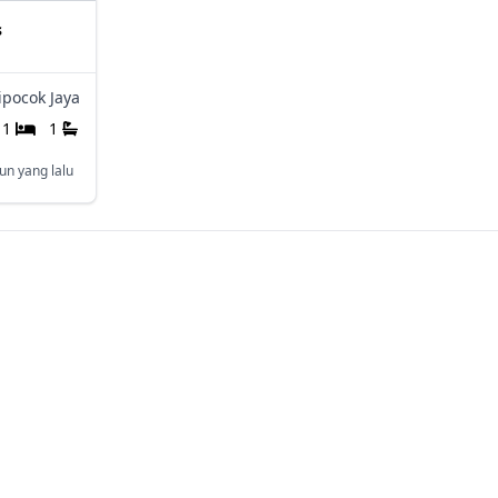
s
ipocok Jaya
1
1
un yang lalu