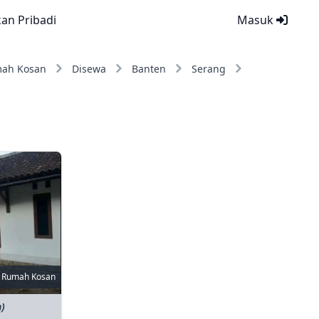
kan Pribadi
Masuk
ah Kosan
Disewa
Banten
Serang
Rumah Kosan
n)