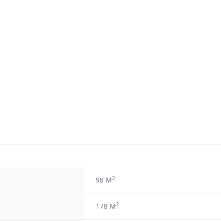
2
98 M
2
178 M