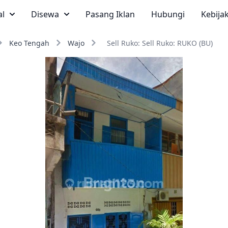
al
Disewa
Pasang Iklan
Hubungi
Kebija
Keo Tengah
Wajo
Sell Ruko: Sell Ruko: RUKO (BU)