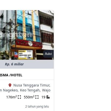
Ruko
Rp. 6 miliar
WISMA /HOTEL
Nusa Tenggara Timur,
n Nagekeo,
Keo Tengah,
Wajo
2
2
176m
550m
19
2 tahun yang lalu