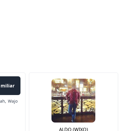
 miliar
ah,
Wajo
ALDO (WIXQ)