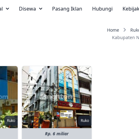
al
Disewa
Pasang Iklan
Hubungi
Kebija
Home
Ruk
Kabupaten 
Ruko
Ruko
Rp. 6 miliar