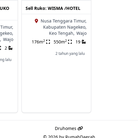
 RUKO
Sell Ruko: WISMA /HOTEL
Nusa Tenggara Timur,
Timur,
Kabupaten Nagekeo,
gekeo,
Keo Tengah,
Wajo
,
Wajo
2
2
176m
550m
19
2
2 tahun yang lalu
ng lalu
Druhomes
© 2026 by
RumahDaerah