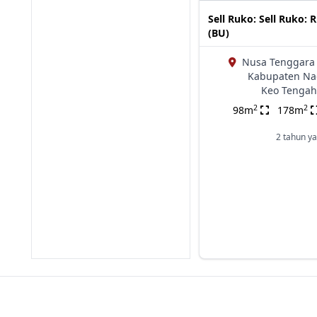
Sell Ruko: Sell Ruko:
(BU)
Nusa Tenggara 
Kabupaten Na
Keo Tengah
2
2
98m
178m
2 tahun ya