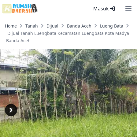
Masuk
Ope
Home
Tanah
Dijual
Banda Aceh
Lueng Bata
Dijual Tanah Luengbata Kecamatan Luengbata Kota Madya
Banda Aceh
Previous
Next