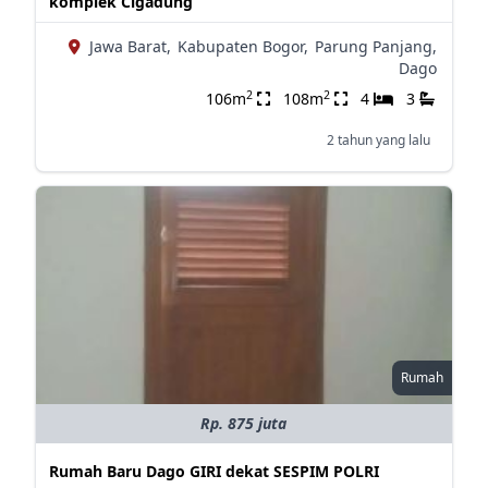
komplek Cigadung
Jawa Barat,
Kabupaten Bogor,
Parung Panjang,
Dago
2
2
106m
108m
4
3
2 tahun yang lalu
Rumah
Rp. 875 juta
Rumah Baru Dago GIRI dekat SESPIM POLRI