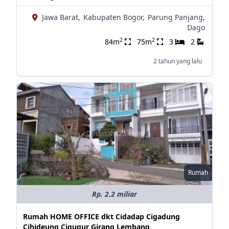
Jawa Barat,
Kabupaten Bogor,
Parung Panjang,
Dago
2
2
84m
75m
3
2
2 tahun yang lalu
Rumah
Rp. 2.2 miliar
Rumah HOME OFFICE dkt Cidadap Cigadung
Cihideung Cigugur Girang Lembang