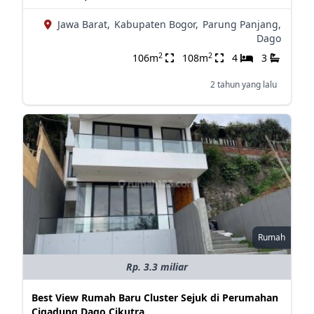
Jawa Barat,
Kabupaten Bogor,
Parung Panjang,
Dago
2
2
106m
108m
4
3
2 tahun yang lalu
Rumah
Rp. 3.3 miliar
Best View Rumah Baru Cluster Sejuk di Perumahan
Cigadung Dago Cikutra