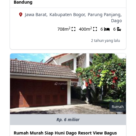
Bandung
Jawa Barat,
Kabupaten Bogor,
Parung Panjang,
Dago
2
2
708m
400m
6
6
2 tahun yang lalu
Rumah
Rp. 6 miliar
Rumah Murah Siap Huni Dago Resort View Bagus