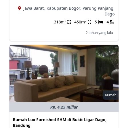
Jawa Barat,
Kabupaten Bogor,
Parung Panjang,
Dago
2
2
318m
450m
5
4
2 tahun yang lalu
Rumah
Rp. 4.25 miliar
Rumah Lux Furnished SHM di Bukit Ligar Dago,
Bandung