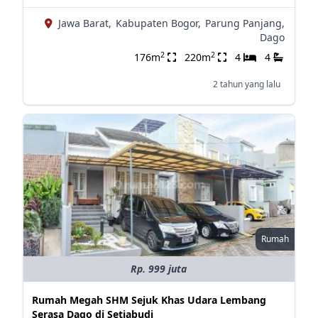
Jawa Barat,
Kabupaten Bogor,
Parung Panjang,
Dago
2
2
176m
220m
4
4
2 tahun yang lalu
Rumah
Rp. 999 juta
Rumah Megah SHM Sejuk Khas Udara Lembang
Serasa Dago di Setiabudi