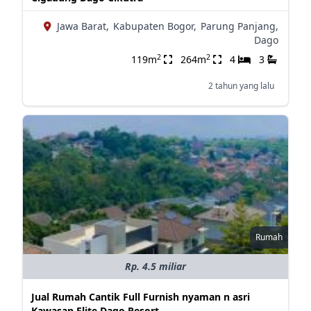
Jawa Barat,
Kabupaten Bogor,
Parung Panjang,
Dago
2
2
119m
264m
4
3
2 tahun yang lalu
Rumah
Rp. 4.5 miliar
Jual Rumah Cantik Full Furnish nyaman n asri
Kawasan Elite Dago Resort