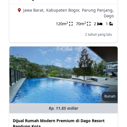
Jawa Barat,
Kabupaten Bogor,
Parung Panjang,
Dago
2
2
120m
70m
2
1
2 tahun yang lalu
Rumah
Rp. 11.85 miliar
Dijual Rumah Modern Premium di Dago Resort
Bandung Kota