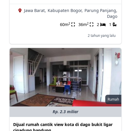
Jawa Barat,
Kabupaten Bogor,
Parung Panjang,
Dago
2
2
60m
36m
2
1
2 tahun yang lalu
Rumah
Rp. 2.3 miliar
Dijual rumah cantik view kota di dago bukit ligar
cigadung bandung