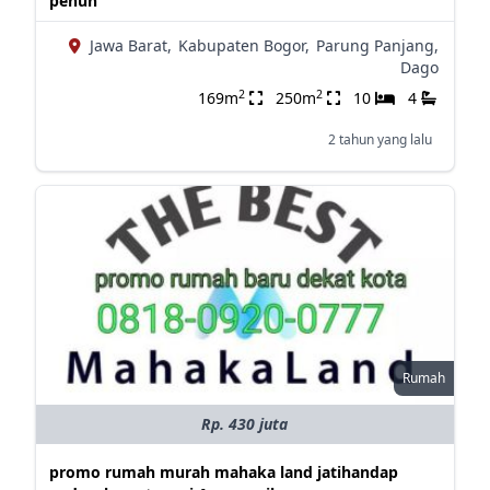
penuh
Jawa Barat,
Kabupaten Bogor,
Parung Panjang,
Dago
2
2
169m
250m
10
4
2 tahun yang lalu
Rumah
Rp. 430 juta
promo rumah murah mahaka land jatihandap