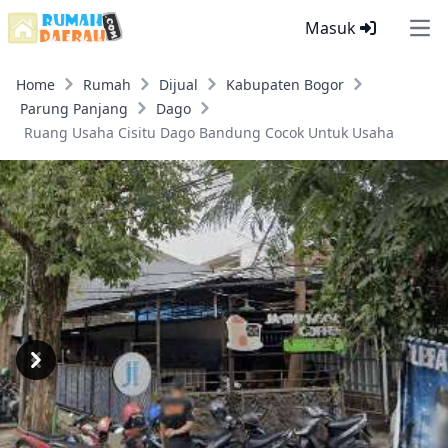
Masuk
Ope
Home
Rumah
Dijual
Kabupaten Bogor
Parung Panjang
Dago
Ruang Usaha Cisitu Dago Bandung Cocok Untuk Usaha
Previous
Next