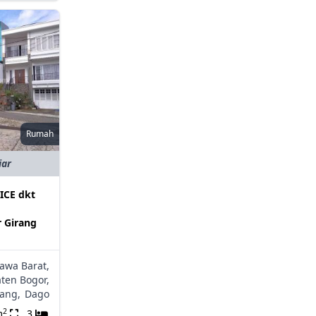
Rumah
iar
CE dkt
 Girang
Jawa Barat,
ten Bogor,
ang,
Dago
2
m
3