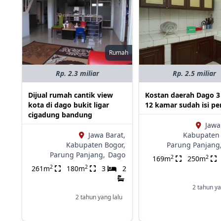
Rumah
Rp. 2.3 miliar
Rp. 2.5 miliar
Dijual rumah cantik view
Kostan daerah Dago 3 
kota di dago bukit ligar
12 kamar sudah isi p
cigadung bandung
Jawa
Jawa Barat,
Kabupaten 
Kabupaten Bogor,
Parung Panjang
Parung Panjang,
Dago
2
2
169m
250m
2
2
261m
180m
3
2
2 tahun ya
2 tahun yang lalu