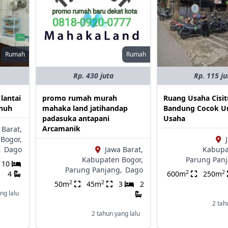
Rumah
Rumah
Rp. 430 juta
Rp. 115 ju
lantai
promo rumah murah
Ruang Usaha Cisi
enuh
mahaka land jatihandap
Bandung Cocok U
padasuka antapani
Usaha
Arcamanik
 Barat,
Bogor,
,
Dago
Jawa Barat,
Kabupa
Kabupaten Bogor,
Parung Panj
10
Parung Panjang,
Dago
2
2
4
600m
250m
2
2
50m
45m
3
2
ng lalu
2 tah
2 tahun yang lalu