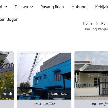
al
Disewa
Pasang Iklan
Hubungi
Kebija
ten Bogor
Home
Ru
Parung Panja
Rumah
Rumah Kosan
Rp. 4.2 miliar
Rp. 305 ju