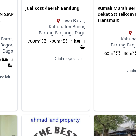
Jual Kost daerah Bandung
Rumah Murah Berk
N SIAP
Dekat Stt Telkom
,
Transmart
Jawa Barat,
Kabupaten Bogor,
Parung Panjang,
Dago
 Barat,
Kabupa
2
2
700m
700m
1
1
Bogor,
Parung Panj
,
Dago
2
2
60m
36m
2 tahun yang lalu
5
5
2 tah
ng lalu