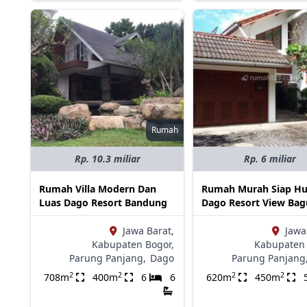
Rumah
Rp. 10.3 miliar
Rp. 6 miliar
Rumah Villa Modern Dan
Rumah Murah Siap Hu
Luas Dago Resort Bandung
Dago Resort View Bag
Jawa Barat,
Jawa
Kabupaten Bogor,
Kabupaten 
Parung Panjang,
Dago
Parung Panjang
2
2
2
2
708m
400m
6
6
620m
450m