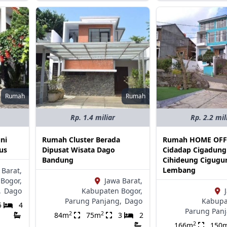
Rumah
Rumah
Rp. 1.4 miliar
Rp. 2.2 mil
ni
Rumah Cluster Berada
Rumah HOME OFFI
us
Dipusat Wisata Dago
Cidadap Cigadung
Bandung
Cihideung Cigugur
Lembang
 Barat,
Bogor,
Jawa Barat,
,
Dago
Kabupaten Bogor,
Parung Panjang,
Dago
Kabupa
5
4
Parung Panj
2
2
84m
75m
3
2
2
166m
150