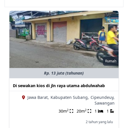
Rumah
Rp. 13 juta (tahunan)
Di sewakan kios di jln raya utama abdulwahab
Jawa Barat,
Kabupaten Subang,
Cipeundeuy,
Sawangan
2
2
30m
20m
1
1
2 tahun yang lalu