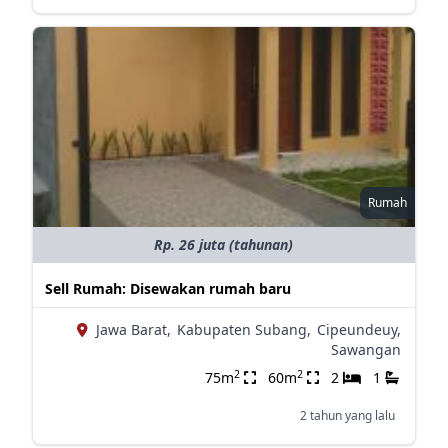
Rumah
Rp. 26 juta (tahunan)
Sell Rumah: Disewakan rumah baru
Jawa Barat,
Kabupaten Subang,
Cipeundeuy,
Sawangan
2
2
75m
60m
2
1
2 tahun yang lalu