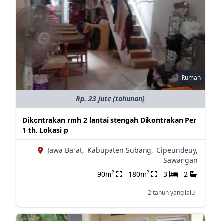
Rumah
Rp. 23 juta (tahunan)
Dikontrakan rmh 2 lantai stengah Dikontrakan Per
1 th. Lokasi p
Jawa Barat,
Kabupaten Subang,
Cipeundeuy,
Sawangan
2
2
90m
180m
3
2
2 tahun yang lalu