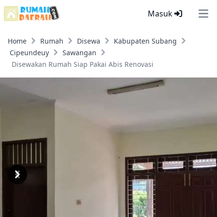
Masuk
Ope
Home
Rumah
Disewa
Kabupaten Subang
Cipeundeuy
Sawangan
Disewakan Rumah Siap Pakai Abis Renovasi
Previous
Next