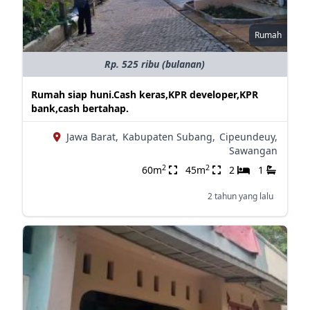
Rumah
Rp. 525 ribu (bulanan)
Rumah siap huni.Cash keras,KPR developer,KPR
bank,cash bertahap.
Jawa Barat,
Kabupaten Subang,
Cipeundeuy,
Sawangan
2
2
60m
45m
2
1
2 tahun yang lalu