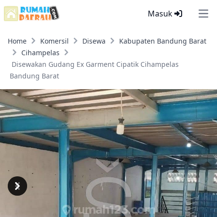
Masuk
Ope
Home
Komersil
Disewa
Kabupaten Bandung Barat
Cihampelas
Disewakan Gudang Ex Garment Cipatik Cihampelas
Bandung Barat
Previous
Next