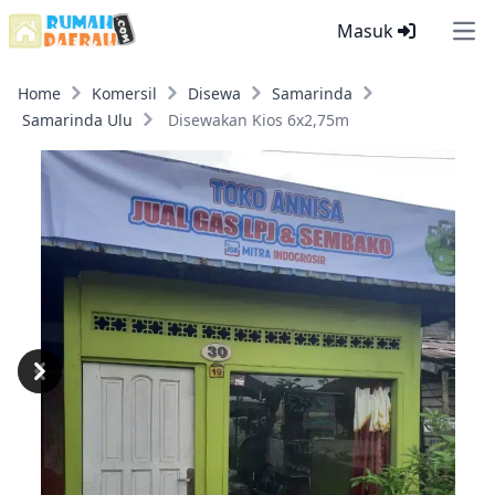
Masuk
Ope
Home
Komersil
Disewa
Samarinda
Samarinda Ulu
Disewakan Kios 6x2,75m
Previous
Next