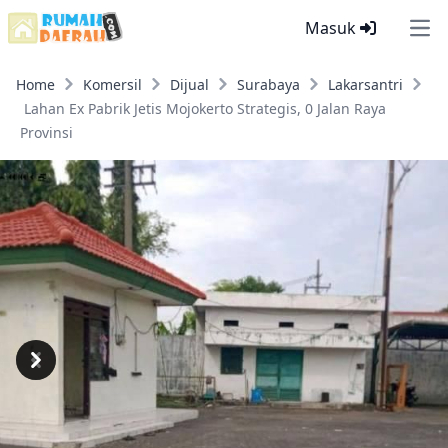
Masuk
Ope
Home
Komersil
Dijual
Surabaya
Lakarsantri
Lahan Ex Pabrik Jetis Mojokerto Strategis, 0 Jalan Raya
Provinsi
Previous
Next