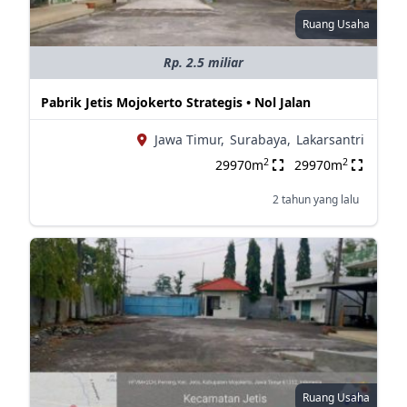
Ruang Usaha
Rp. 2.5 miliar
Pabrik Jetis Mojokerto Strategis • Nol Jalan
Jawa Timur,
Surabaya,
Lakarsantri
2
2
29970m
29970m
2 tahun yang lalu
Ruang Usaha