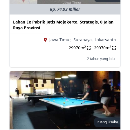
Rp. 74.93 miliar
Lahan Ex Pabrik Jetis Mojokerto, Strategis, 0 Jalan
Raya Provinsi
Jawa Timur,
Surabaya,
Lakarsantri
2
2
29970m
29970m
2 tahun yang lalu
Ruang Usaha