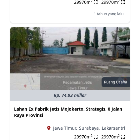
2
2
29970m
29970m
1 tahun yang lalu
Ruang Usaha
Rp. 74.93 miliar
Lahan Ex Pabrik Jetis Mojokerto, Strategis, 0 Jalan
Raya Provinsi
Jawa Timur,
Surabaya,
Lakarsantri
2
2
29970m
29970m